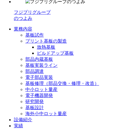
フジプリグループ
のつよみ
業務内容
基板試作
プリント基板の製造
放熱基板
ビルドアップ基板
部品内蔵基板
基板実装ライン
部品調達
電子部品実装
基板修理（部品交換・修理・改造）
中小ロット量産
電子機器開発
研究開発
基板設計
海外小中ロット量産
設備紹介
実績