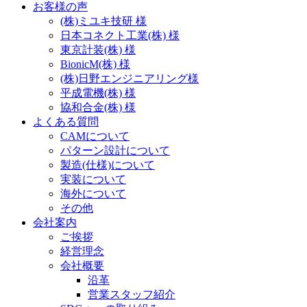
お客様の声
(株)ミユキ技研 様
日本コネクト工業(株) 様
東京計装(株) 様
BionicM(株) 様
(株)日野エンジニアリング様
平成電機(株) 様
協和合金(株) 様
よくある質問
CAMについて
パターン設計について
製造(仕様)について
実装について
海外について
その他
会社案内
ご挨拶
経営理念
会社概要
沿革
営業スタッフ紹介