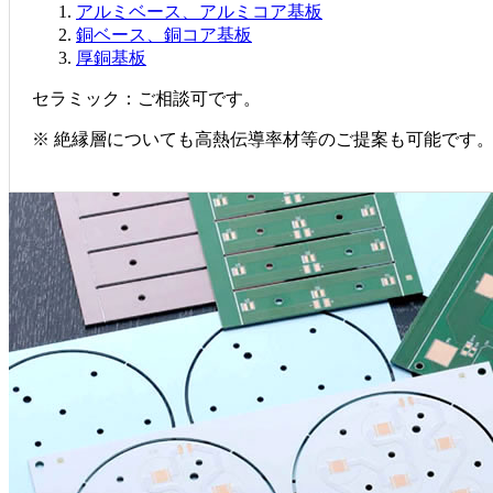
アルミベース、アルミコア基板
銅ベース、銅コア基板
厚銅基板
セラミック：ご相談可です。
※ 絶縁層についても高熱伝導率材等のご提案も可能です