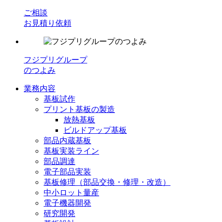
ご相談
お見積り依頼
フジプリグループ
のつよみ
業務内容
基板試作
プリント基板の製造
放熱基板
ビルドアップ基板
部品内蔵基板
基板実装ライン
部品調達
電子部品実装
基板修理（部品交換・修理・改造）
中小ロット量産
電子機器開発
研究開発