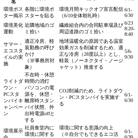
名
環境ポス
各階に環境ポ
環境月間キックオフ宣言配信
6/1-
6/30
ター掲示
スターを貼る
（6/10全体朝礼時）
6/23
環境美化
近隣地域のゴ
繊維組合内の合同駐車場及び
8:20-
運動
ミ拾い
周辺道路のゴミ拾い
8:40
適正冷房、軽
地球温暖化の原因である温室
サマー・
装勤務の呼び
効果ガスを削減するため、適
エコスタ
5/6-
かけ
正な冷房（28度以上）とし、
9/30
イルの実
（3F事務所対
軽装（ノーネクタイ・ノージ
施
象）
ャケット）推進する
不在時・休憩
ライトダ
時間の消灯
ウン・
パソコンの電
CO2削減のため、ライトダウ
PCスタ
源を、休憩・
6/1-
ン・PCスタンバイを実施す
6/30
ンバイキ
離席時スタン
る
ャンペー
バイ状態、外
ン
出時電源offと
する
社員食堂内に
環境に関する意識の向上
環境展示
6/1-
環境に関する
（※自分でもできるエコ活
6/30
会