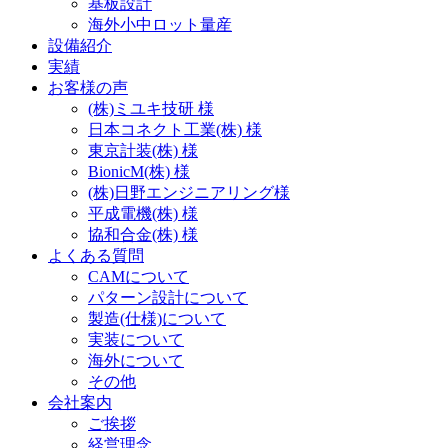
基板設計
海外小中ロット量産
設備紹介
実績
お客様の声
(株)ミユキ技研 様
日本コネクト工業(株) 様
東京計装(株) 様
BionicM(株) 様
(株)日野エンジニアリング様
平成電機(株) 様
協和合金(株) 様
よくある質問
CAMについて
パターン設計について
製造(仕様)について
実装について
海外について
その他
会社案内
ご挨拶
経営理念