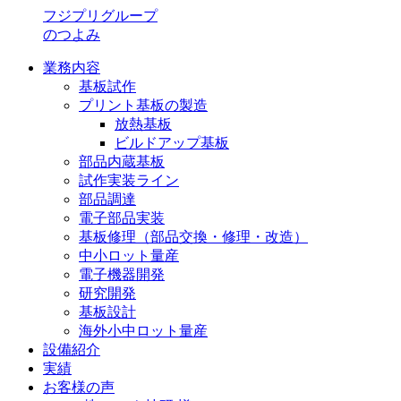
フジプリグループ
のつよみ
業務内容
基板試作
プリント基板の製造
放熱基板
ビルドアップ基板
部品内蔵基板
試作実装ライン
部品調達
電子部品実装
基板修理（部品交換・修理・改造）
中小ロット量産
電子機器開発
研究開発
基板設計
海外小中ロット量産
設備紹介
実績
お客様の声