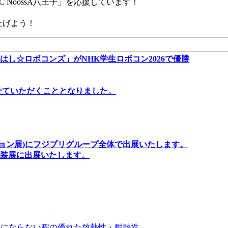
 NoossA八王子」を応援しています！
上げよう！
し☆ロボコンズ」がNHK学生ロボコン2026で優勝
せていただくこととなりました。
ソリューション展)にフジプリグループ全体で出展いたします。
実装展に出展いたします。
比較にならない程の優れた放熱性・耐熱性。