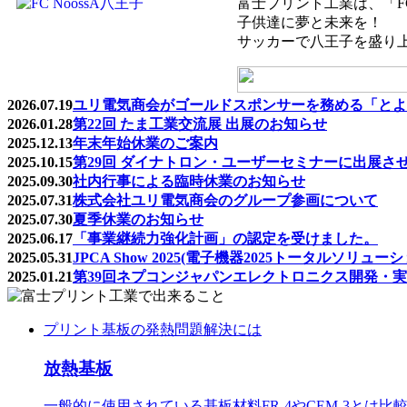
富士プリント工業は、「FC
子供達に夢と未来を！
サッカーで八王子を盛り
2026.07.19
ユリ電気商会がゴールドスポンサーを務める「とよは
2026.01.28
第22回 たま工業交流展 出展のお知らせ
2025.12.13
年末年始休業のご案内
2025.10.15
第29回 ダイナトロン・ユーザーセミナーに出展さ
2025.09.30
社内行事による臨時休業のお知らせ
2025.07.31
株式会社ユリ電気商会のグループ参画について
2025.07.30
夏季休業のお知らせ
2025.06.17
「事業継続力強化計画」の認定を受けました。
2025.05.31
JPCA Show 2025(電子機器2025トータル
2025.01.21
第39回ネプコンジャパンエレクトロニクス開発・
プリント基板の発熱問題解決には
放熱基板
一般的に使用されている基板材料FR-4やCEM-3とは