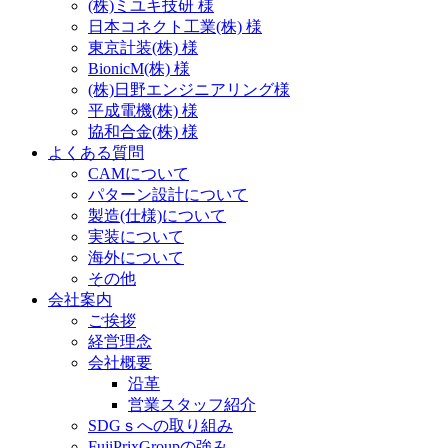
(株)ミユキ技研 様
日本コネクト工業(株) 様
東京計装(株) 様
BionicM(株) 様
(株)日野エンジニアリング様
平成電機(株) 様
協和合金(株) 様
よくある質問
CAMについて
パターン設計について
製造(仕様)について
実装について
海外について
その他
会社案内
ご挨拶
経営理念
会社概要
沿革
営業スタッフ紹介
SDGｓへの取り組み
FujiPrixGroupの強み