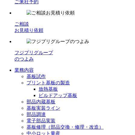
ご来社予約
ご相談
お見積り依頼
フジプリグループ
のつよみ
業務内容
基板試作
プリント基板の製造
放熱基板
ビルドアップ基板
部品内蔵基板
基板実装ライン
部品調達
電子部品実装
基板修理（部品交換・修理・改造）
中小ロット量産