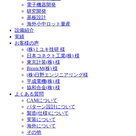
電子機器開発
研究開発
基板設計
海外小中ロット量産
設備紹介
実績
お客様の声
(株)ミユキ技研 様
日本コネクト工業(株) 様
東京計装(株) 様
BionicM(株) 様
(株)日野エンジニアリング様
平成電機(株) 様
協和合金(株) 様
よくある質問
CAMについて
パターン設計について
製造(仕様)について
実装について
海外について
その他