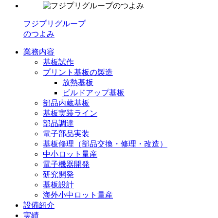
フジプリグループ
のつよみ
業務内容
基板試作
プリント基板の製造
放熱基板
ビルドアップ基板
部品内蔵基板
基板実装ライン
部品調達
電子部品実装
基板修理（部品交換・修理・改造）
中小ロット量産
電子機器開発
研究開発
基板設計
海外小中ロット量産
設備紹介
実績