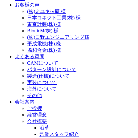
お客様の声
(株)ミユキ技研 様
日本コネクト工業(株) 様
東京計装(株) 様
BionicM(株) 様
(株)日野エンジニアリング様
平成電機(株) 様
協和合金(株) 様
よくある質問
CAMについて
パターン設計について
製造(仕様)について
実装について
海外について
その他
会社案内
ご挨拶
経営理念
会社概要
沿革
営業スタッフ紹介