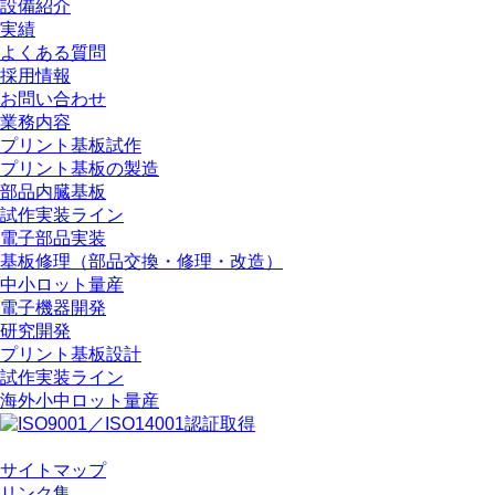
設備紹介
実績
よくある質問
採用情報
お問い合わせ
業務内容
プリント基板試作
プリント基板の製造
部品内臓基板
試作実装ライン
電子部品実装
基板修理（部品交換・修理・改造）
中小ロット量産
電子機器開発
研究開発
プリント基板設計
試作実装ライン
海外小中ロット量産
サイトマップ
リンク集