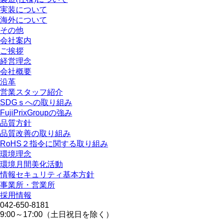
実装について
海外について
その他
会社案内
ご挨拶
経営理念
会社概要
沿革
営業スタッフ紹介
SDGｓへの取り組み
FujiPrixGroupの強み
品質方針
品質改善の取り組み
RoHS２指令に関する取り組み
環境理念
環境月間美化活動
情報セキュリティ基本方針
事業所・営業所
採用情報
042-650-8181
9:00～17:00（土日祝日を除く）