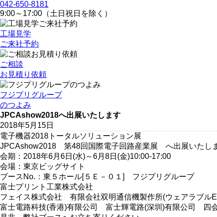
042-650-8181
9:00～17:00（土日祝日を除く）
工場見学
ご来社予約
ご相談
お見積り依頼
フジプリグループ
のつよみ
JPCAshow2018へ出展いたします
2018年5月15日
電子機器2018トータルソリューション展
JPCAshow2018 第48回国際電子回路産業展 へ出展いたし
会期：2018年6月6日(水)～6月8日(金)10:00-17:00
会場：東京ビッグサイト
ブースNo.：東５ホール[５Ｅ－０１] フジプリグループ
富士プリント工業株式会社
フェイス株式会社 有限会社双明通信機製作所(ウェアラブルE
富士電路科技(香港)有限公司 富士輝電路(深圳)有限公司 四