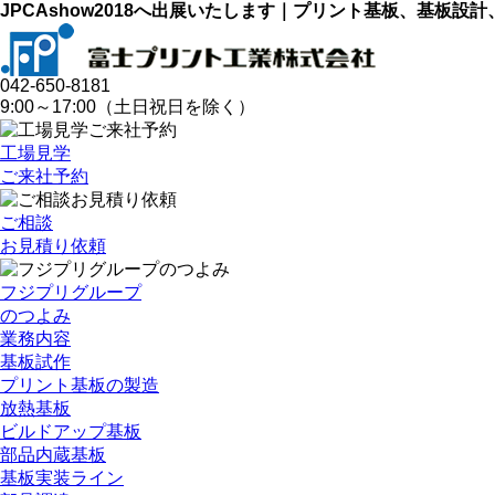
JPCAshow2018へ出展いたします｜プリント基板、基板
042-650-8181
9:00～17:00（土日祝日を除く）
工場見学
ご来社予約
ご相談
お見積り依頼
フジプリグループ
のつよみ
業務内容
基板試作
プリント基板の製造
放熱基板
ビルドアップ基板
部品内蔵基板
基板実装ライン