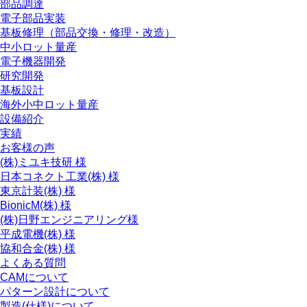
部品調達
電子部品実装
基板修理（部品交換・修理・改造）
中小ロット量産
電子機器開発
研究開発
基板設計
海外小中ロット量産
設備紹介
実績
お客様の声
(株)ミユキ技研 様
日本コネクト工業(株) 様
東京計装(株) 様
BionicM(株) 様
(株)日野エンジニアリング様
平成電機(株) 様
協和合金(株) 様
よくある質問
CAMについて
パターン設計について
製造(仕様)について